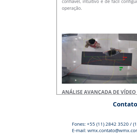
Contat
Fones: +55 (11) 2842 3520 / (
1
E-mail:
wmx.contato@wmx.co