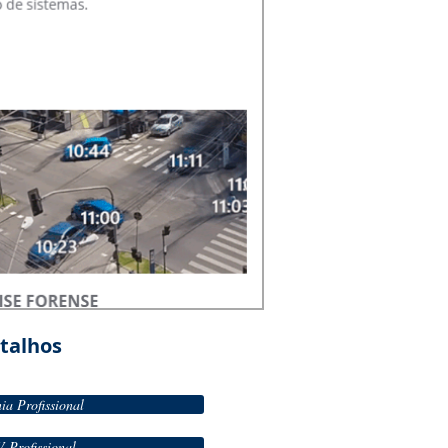
talhos
nia Profissional
 Profissional