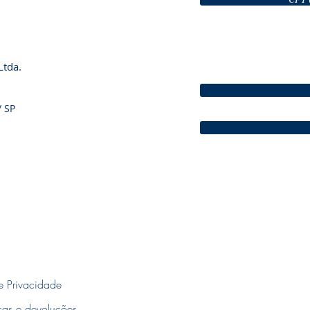
Ltda.
/ SP
de Privacidade
cas e devoluções