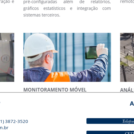
o
A
1) 3872-3520
Telefo
m.br
CFTV