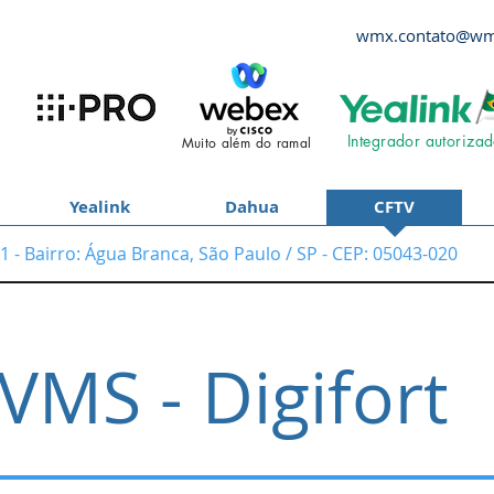
wmx.contato@wm
Integrador autoriza
Muito além do ramal
Yealink
Dahua
CFTV
91 - Bairro: Água Branca, São Paulo / SP - CEP: 05043-020
VMS - Digifort