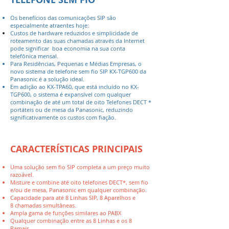
Os benefícios das comunicações SIP são
especialmente atraentes hoje:
Custos de hardware reduzidos e simplicidade de
roteamento das suas chamadas através da Internet
pode significar boa economia na sua conta
telefônica mensal.
Para Residências, Pequenas e Médias Empresas, o
novo sistema de telefone sem fio
SIP KX-TGP600 da
Panasonic é a solução ideal.
Em adição ao KX-TPA60, que está incluído no KX-
TGP600, o sistema é expansível com qualquer
combinação de até um total de oito Telefones DECT *
portáteis ou de mesa da Panasonic, reduzindo
significativamente os custos com fiação.
CARACTERÍSTICAS PRINCIPAIS
Uma solução sem fio SIP completa a um preço muito
razoável.
Misture e combine até oito telefones DECT*, sem fio
e/ou de mesa, Panasonic em qualquer combinação.
Capacidade para até 8 Linhas SIP, 8 Aparelhos e
8 chamadas simultâneas.
Ampla gama de funções similares ao PABX
Qualquer combinação entre as 8 Linhas e os 8
Ramais.