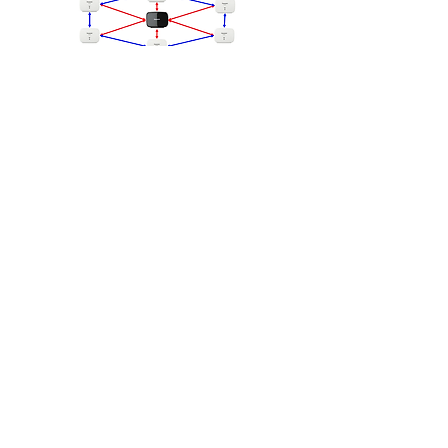
Atalhos
Telefonia Profissional
CFTV Profissional
Supertel
Suporte
Leia a nossa Política de Privacidade
Leia nossos termos de Trocas e devoluções
Contato
Fones:
+55 (11) 2842 3520
/ (
11) 3872-3520
E-mail:
wmx.contato@wmx.com.br