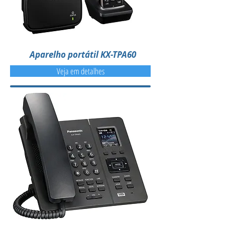
Aparelho portátil KX-TPA60
Veja em detalhes