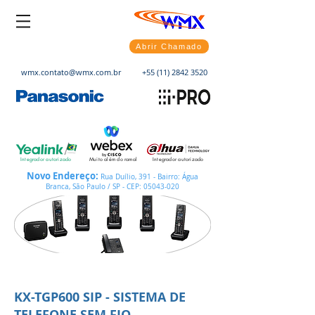
Abrir Chamado
wmx.contato@wmx.com.br
+55 (11) 2842 3520
Integrador autorizado
Muito além do ramal
Integrador autorizado
Novo Endereço:
Rua Duílio, 391 - Bairro: Água
Branca, São Paulo / SP - CEP:
05043-020
KX-TGP600 SIP - SISTEMA DE
TELEFONE SEM FIO